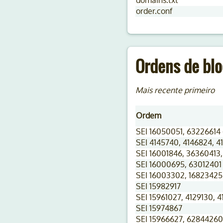
domains.txt
order.conf
Ordens de blo
Mais recente primeiro
Ordem
SEI 16050051, 63226614 
SEI 4145740, 4146824, 4
SEI 16001846, 36360413
SEI 16000695, 63012401
SEI 16003302, 16823425
SEI 15982917
SEI 15961027, 4129130, 
SEI 15974867
SEI 15966627, 62844260