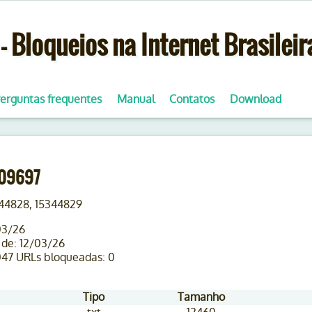
- Bloqueios na Internet Brasileir
erguntas frequentes
Manual
Contatos
Download
009697
344828, 15344829
03/26
 de: 12/03/26
047 URLs bloqueadas: 0
Tipo
Tamanho