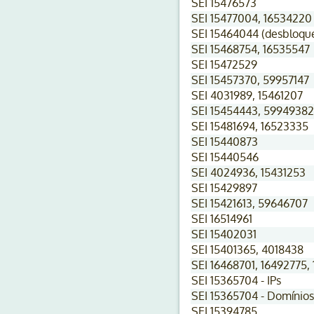
SEI 15476573
SEI 15477004, 16534220
SEI 15464044 (desbloqu
SEI 15468754, 16535547
SEI 15472529
SEI 15457370, 59957147
SEI 4031989, 15461207
SEI 15454443, 59949382
SEI 15481694, 16523335
SEI 15440873
SEI 15440546
SEI 4024936, 15431253
SEI 15429897
SEI 15421613, 59646707
SEI 16514961
SEI 15402031
SEI 15401365, 4018438
SEI 16468701, 16492775,
SEI 15365704 - IPs
SEI 15365704 - Domínios
SEI 15394785