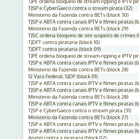
TJPE ordena bloqueio de stream-ripping e IPTV pir
TJSP e CyberGaeco contra o stream pirata (32)
Ministerio da Fazenda contra BETs (block 30)
TJSP e ABTA contra canais IPTV e filmes piratas (b
Ministerio da Fazenda contra BETs (block 29)
TJSC ordena bloqueio de site suspeito de crimes (
TJDFT contra pirataria (block 10)
TJDFT contra pirataria (block 09)
TJPE ordena bloqueio de stream-ripping e IPTV pir
TJSP e ABTA contra canais IPTV e filmes piratas (b
Ministerio da Fazenda contra BETs (block 28)
12 Vara Federal. SJDF (block 01)
TJSP e ABTA contra canais IPTV e filmes piratas (b
TJSP e ABTA contra canais IPTV e filmes piratas (b
Ministerio da Fazenda contra BETs (block 28)
TJSP e ABTA contra canais IPTV e filmes piratas (
TJSP e CyberGaeco contra o stream pirata (31)
Ministerio da Fazenda contra BETs (block 27)
TJSP e ABTA contra canais IPTV e filmes piratas (b
TJSP e ABTA contra canais IPTV e filmes piratas (b
Anatel contra a pirataria (block 02)