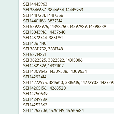
SEI 14445963
SEI 3846657, 3846654, 14445963
SEI 14417231, 14417356
SEI 14401186, 3837314
SEI 53922975, 14398250, 14397989, 14398239
SEI 15843916, 14437640
SEI 14372744, 3831752
SEI 14361440
SEI 38311752, 3831748
SEI 53714871
SEI 3822525, 3822522, 14315886
SEI 14321326, 14321102
SEI 14309542, 14309538, 14309534
SEI 14292414
SEI 14272975, 3815610, 3815615, 14272902, 142729
SEI 14265156, 14263520
SEI 14250549
SEI 14249789
SEI 14252362
SEI 14253706, 15751149, 15760684