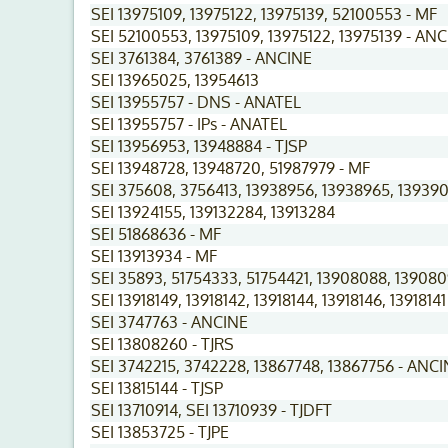
SEI 13975109, 13975122, 13975139, 52100553 - MF
SEI 52100553, 13975109, 13975122, 13975139 - AN
SEI 3761384, 3761389 - ANCINE
SEI 13965025, 13954613
SEI 13955757 - DNS - ANATEL
SEI 13955757 - IPs - ANATEL
SEI 13956953, 13948884 - TJSP
SEI 13948728, 13948720, 51987979 - MF
SEI 375608, 3756413, 13938956, 13938965, 13939
SEI 13924155, 139132284, 13913284
SEI 51868636 - MF
SEI 13913934 - MF
SEI 35893, 51754333, 51754421, 13908088, 139080
SEI 13918149, 13918142, 13918144, 13918146, 13918141
SEI 3747763 - ANCINE
SEI 13808260 - TJRS
SEI 3742215, 3742228, 13867748, 13867756 - ANC
SEI 13815144 - TJSP
SEI 13710914, SEI 13710939 - TJDFT
SEI 13853725 - TJPE