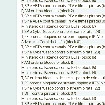
Ministerio da Fazenda contra BETs (block 18)
TJSP e ABTA contra canais IPTV e filmes piratas (b
PJAM ordena bloqueio (block 2)
TJSP e ABTA contra canais IPTV e filmes piratas (b
TJSP e ABTA contra canais IPTV e filmes piratas (b
Ministerio da Fazenda contra BETs (block 17)
TJSP e CyberGaeco contra o stream pirata (24)
TJPE ordena bloqueio de stream-ripping e IPTV pir
Advocacia Geral da União (block 01)
TJSP e ABTA contra canais IPTV e filmes piratas (b
TJSP e CyberGaeco contra o stream pirata (23)
Ministerio da Fazenda contra BETs (block 16)
PJAM ordena bloqueio (block 1)
Ministerio da Fazenda contra BETs (block 15)
Ministerio da Fazenda contra BETs (block 14)
TJSC ordena bloqueio de site suspeito de crimes (
TJPE ordena bloqueio de stream-ripping e IPTV pir
TJSP e CyberGaeco contra o stream pirata (22)
TJDFT contra pirataria (block 07)
Ministerio da Fazenda contra BETs (block 13)
TJSP e ABTA contra canais IPTV e filmes piratas (