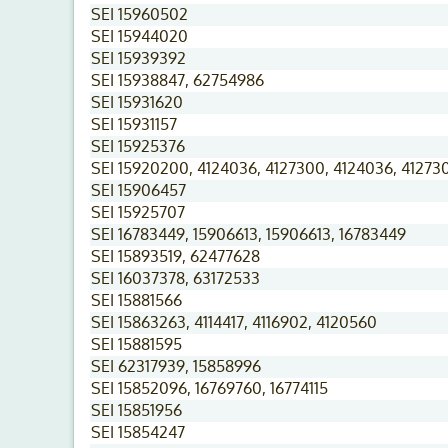
SEI 15960502
SEI 15944020
SEI 15939392
SEI 15938847, 62754986
SEI 15931620
SEI 15931157
SEI 15925376
SEI 15920200, 4124036, 4127300, 4124036, 41273
SEI 15906457
SEI 15925707
SEI 16783449, 15906613, 15906613, 16783449
SEI 15893519, 62477628
SEI 16037378, 63172533
SEI 15881566
SEI 15863263, 4114417, 4116902, 4120560
SEI 15881595
SEI 62317939, 15858996
SEI 15852096, 16769760, 16774115
SEI 15851956
SEI 15854247