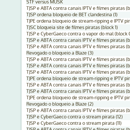
STF versus MUSK
TJSP e ABTA contra canais IPTV e filmes piratas (
TJSP ordena bloqueio de BET clandestina (1)
TJPE ordena bloqueio de stream-ripping e IPTV pir
TJSC bloqueia site de filmes piratas (block 1)
TJSP e CyberGaeco contra o vapor do mal (block 
TJSP e ABTA contra canais IPTV e filmes piratas (
TJSP e ABTA contra canais IPTV e filmes piratas (b
Revogado o bloqueio a Blaze (3)
TJSP e ABTA contra canais IPTV e filmes piratas (b
TJSP e ABTA contra canais IPTV e filmes piratas (b
TJSP e ABTA contra canais IPTV e filmes piratas (b
TJPE ordena bloqueio de stream-ripping e IPTV pir
TJSP e ABTA contra canais IPTV e filmes piratas (b
TJSP e ABTA contra canais IPTV e filmes piratas (b
TJPE ordena bloqueio de stream-ripping e IPTV pir
Revogado o bloqueio a Blaze (2)
TJSP e ABTA contra canais IPTV e filmes piratas (b
TJSP e CyberGaeco contra o stream pirata (12)
TJSP e CyberGaeco contra o stream pirata (11)
TJSP e ABTA contra canais IPTV e filmes piratas (b