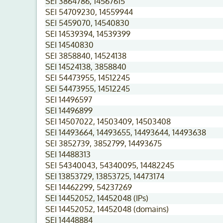
SEI 3864786, 14567615
SEI 54709230, 14559944
SEI 5459070, 14540830
SEI 14539394, 14539399
SEI 14540830
SEI 3858840, 14524138
SEI 14524138, 3858840
SEI 54473955, 14512245
SEI 54473955, 14512245
SEI 14496597
SEI 14496899
SEI 14507022, 14503409, 14503408
SEI 14493664, 14493655, 14493644, 14493638
SEI 3852739, 3852799, 14493675
SEI 14488313
SEI 54340043, 54340095, 14482245
SEI 13853729, 13853725, 14473174
SEI 14462299, 54237269
SEI 14452052, 14452048 (IPs)
SEI 14452052, 14452048 (domains)
SEI 14448884