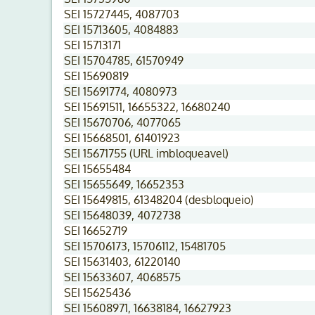
SEI 15727445, 4087703
SEI 15713605, 4084883
SEI 15713171
SEI 15704785, 61570949
SEI 15690819
SEI 15691774, 4080973
SEI 15691511, 16655322, 16680240
SEI 15670706, 4077065
SEI 15668501, 61401923
SEI 15671755 (URL imbloqueavel)
SEI 15655484
SEI 15655649, 16652353
SEI 15649815, 61348204 (desbloqueio)
SEI 15648039, 4072738
SEI 16652719
SEI 15706173, 15706112, 15481705
SEI 15631403, 61220140
SEI 15633607, 4068575
SEI 15625436
SEI 15608971, 16638184, 16627923