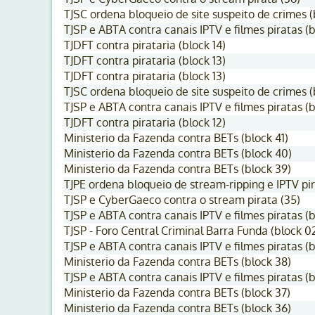
TJSC ordena bloqueio de site suspeito de crimes (
TJSP e ABTA contra canais IPTV e filmes piratas (b
TJDFT contra pirataria (block 14)
TJDFT contra pirataria (block 13)
TJDFT contra pirataria (block 13)
TJSC ordena bloqueio de site suspeito de crimes (
TJSP e ABTA contra canais IPTV e filmes piratas (b
TJDFT contra pirataria (block 12)
Ministerio da Fazenda contra BETs (block 41)
Ministerio da Fazenda contra BETs (block 40)
Ministerio da Fazenda contra BETs (block 39)
TJPE ordena bloqueio de stream-ripping e IPTV pir
TJSP e CyberGaeco contra o stream pirata (35)
TJSP e ABTA contra canais IPTV e filmes piratas (b
TJSP - Foro Central Criminal Barra Funda (block 0
TJSP e ABTA contra canais IPTV e filmes piratas (b
Ministerio da Fazenda contra BETs (block 38)
TJSP e ABTA contra canais IPTV e filmes piratas (b
Ministerio da Fazenda contra BETs (block 37)
Ministerio da Fazenda contra BETs (block 36)