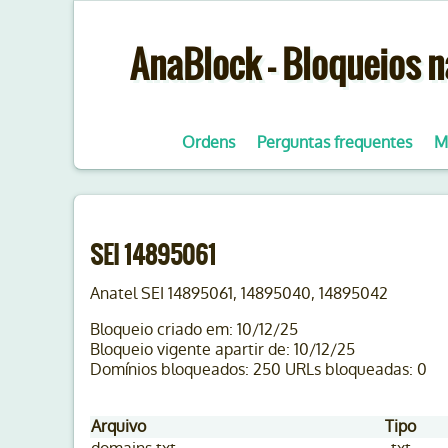
AnaBlock - Bloqueios na
Ordens
Perguntas frequentes
M
SEI 14895061
Anatel SEI 14895061, 14895040, 14895042
Bloqueio criado em: 10/12/25
Bloqueio vigente apartir de: 10/12/25
Domínios bloqueados: 250 URLs bloqueadas: 0
Arquivo
Tipo