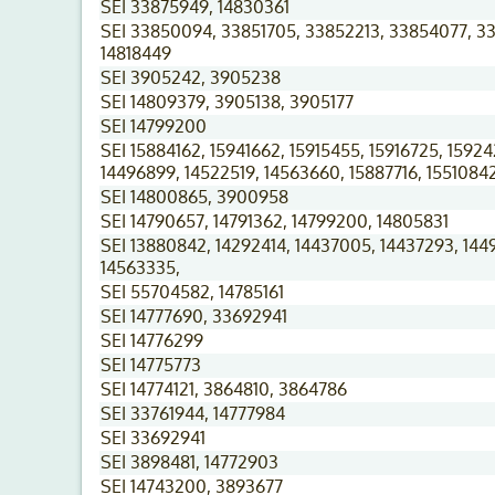
SEI 33875949, 14830361
SEI 33850094, 33851705, 33852213, 33854077, 3
14818449
SEI 3905242, 3905238
SEI 14809379, 3905138, 3905177
SEI 14799200
SEI 15884162, 15941662, 15915455, 15916725, 15924
14496899, 14522519, 14563660, 15887716, 1551084
SEI 14800865, 3900958
SEI 14790657, 14791362, 14799200, 14805831
SEI 13880842, 14292414, 14437005, 14437293, 144
14563335,
SEI 55704582, 14785161
SEI 14777690, 33692941
SEI 14776299
SEI 14775773
SEI 14774121, 3864810, 3864786
SEI 33761944, 14777984
SEI 33692941
SEI 3898481, 14772903
SEI 14743200, 3893677