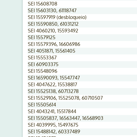
SEI 15608708
SEI 15603130, 61118747
SEI 15597919 (desbloqueio)
SEI 15590850, 61031212
SEI 4060210, 15593492
SEI 15579125
SEI 15579396, 16606986
SEI 4051871, 15561405
SEI 15553367
SEI 60903375
SEI 15548096
SEI 16590093, 15547747
SEI 4047622, 15538817
SEI 15525138, 60713278
SEI 15529106, 15525078, 60710507
SEI 15505614
SEI 4043241, 15517844
SEI 15505837, 16563447, 16568903
SEI 4039995, 15497675
SEI 15488142, 60337489