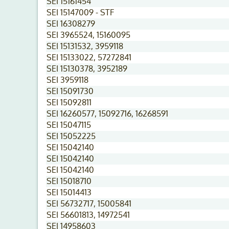
SEI 15161454
SEI 15147009 - STF
SEI 16308279
SEI 3965524, 15160095
SEI 15131532, 3959118
SEI 15133022, 57272841
SEI 15130378, 3952189
SEI 3959118
SEI 15091730
SEI 15092811
SEI 16260577, 15092716, 16268591
SEI 15047115
SEI 15052225
SEI 15042140
SEI 15042140
SEI 15042140
SEI 15018710
SEI 15014413
SEI 56732717, 15005841
SEI 56601813, 14972541
SEI 14958603