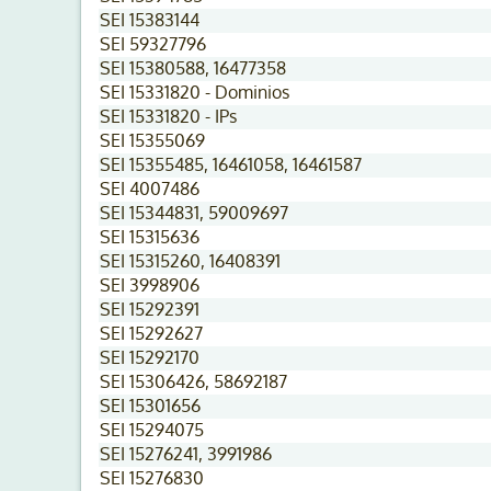
SEI 15383144
SEI 59327796
SEI 15380588, 16477358
SEI 15331820 - Dominios
SEI 15331820 - IPs
SEI 15355069
SEI 15355485, 16461058, 16461587
SEI 4007486
SEI 15344831, 59009697
SEI 15315636
SEI 15315260, 16408391
SEI 3998906
SEI 15292391
SEI 15292627
SEI 15292170
SEI 15306426, 58692187
SEI 15301656
SEI 15294075
SEI 15276241, 3991986
SEI 15276830