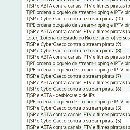
TJSP e ABTA contra canais IPTV e filmes piratas (bl
TJPE ordena bloqueio de stream-ripping e IPTV pira
TJSP e CyberGaeco contra o stream pirata (10)
TJPE ordena bloqueio de stream-ripping e IPTV pir
TJSP e ABTA contra canais IPTV e filmes piratas (b
Loterj (Loteria do Estado do Rio de Janeiro) versu
TJSP e CyberGaeco contra o stream pirata (9)
TJSP e CyberGaeco contra o stream pirata (8)
TJSP e ABTA contra canais IPTV e filmes piratas (
TJPE ordena bloqueio de stream-ripping e IPTV pir
TJPE ordena bloqueio de stream-ripping e IPTV pir
TJSP e CyberGaeco contra o stream pirata (7)
TJSP e ABTA contra canais IPTV e filmes piratas (
TJSP e CyberGaeco contra o stream pirata (6)
TJSP e ABTA - desbloqueio de IPs
TJPE ordena bloqueio de stream-ripping e IPTV pir
TJSP e CyberGaeco contra o stream pirata (5)
TJSP e ABTA contra canais IPTV e filmes piratas (b
TJSP e CyberGaeco contra o stream pirata (5)
TJSP e ABTA contra canais IPTV e filmes piratas (