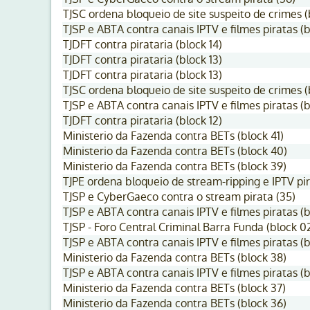
TJSC ordena bloqueio de site suspeito de crimes (
TJSP e ABTA contra canais IPTV e filmes piratas (b
TJDFT contra pirataria (block 14)
TJDFT contra pirataria (block 13)
TJDFT contra pirataria (block 13)
TJSC ordena bloqueio de site suspeito de crimes (
TJSP e ABTA contra canais IPTV e filmes piratas (b
TJDFT contra pirataria (block 12)
Ministerio da Fazenda contra BETs (block 41)
Ministerio da Fazenda contra BETs (block 40)
Ministerio da Fazenda contra BETs (block 39)
TJPE ordena bloqueio de stream-ripping e IPTV pir
TJSP e CyberGaeco contra o stream pirata (35)
TJSP e ABTA contra canais IPTV e filmes piratas (b
TJSP - Foro Central Criminal Barra Funda (block 0
TJSP e ABTA contra canais IPTV e filmes piratas (b
Ministerio da Fazenda contra BETs (block 38)
TJSP e ABTA contra canais IPTV e filmes piratas (b
Ministerio da Fazenda contra BETs (block 37)
Ministerio da Fazenda contra BETs (block 36)