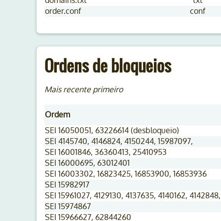
domains.txt
txt
order.conf
conf
Ordens de bloqueios
Mais recente primeiro
Ordem
SEI 16050051, 63226614 (desbloqueio)
SEI 4145740, 4146824, 4150244, 15987097,
SEI 16001846, 36360413, 25410953
SEI 16000695, 63012401
SEI 16003302, 16823425, 16853900, 16853936
SEI 15982917
SEI 15961027, 4129130, 4137635, 4140162, 4142848
SEI 15974867
SEI 15966627, 62844260