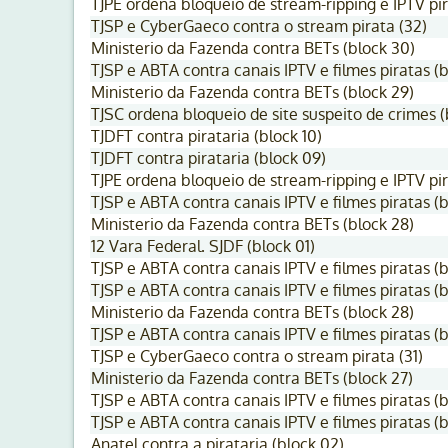
TJPE ordena bloqueio de stream-ripping e IPTV pir
TJSP e CyberGaeco contra o stream pirata (32)
Ministerio da Fazenda contra BETs (block 30)
TJSP e ABTA contra canais IPTV e filmes piratas (b
Ministerio da Fazenda contra BETs (block 29)
TJSC ordena bloqueio de site suspeito de crimes (
TJDFT contra pirataria (block 10)
TJDFT contra pirataria (block 09)
TJPE ordena bloqueio de stream-ripping e IPTV pir
TJSP e ABTA contra canais IPTV e filmes piratas (b
Ministerio da Fazenda contra BETs (block 28)
12 Vara Federal. SJDF (block 01)
TJSP e ABTA contra canais IPTV e filmes piratas (b
TJSP e ABTA contra canais IPTV e filmes piratas (b
Ministerio da Fazenda contra BETs (block 28)
TJSP e ABTA contra canais IPTV e filmes piratas (
TJSP e CyberGaeco contra o stream pirata (31)
Ministerio da Fazenda contra BETs (block 27)
TJSP e ABTA contra canais IPTV e filmes piratas (b
TJSP e ABTA contra canais IPTV e filmes piratas (b
Anatel contra a pirataria (block 02)