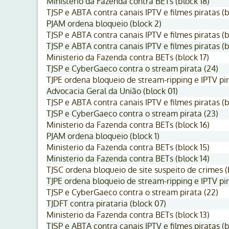
Ministerio da Fazenda contra BETs (block 18)
TJSP e ABTA contra canais IPTV e filmes piratas (b
PJAM ordena bloqueio (block 2)
TJSP e ABTA contra canais IPTV e filmes piratas (b
TJSP e ABTA contra canais IPTV e filmes piratas (b
Ministerio da Fazenda contra BETs (block 17)
TJSP e CyberGaeco contra o stream pirata (24)
TJPE ordena bloqueio de stream-ripping e IPTV pir
Advocacia Geral da União (block 01)
TJSP e ABTA contra canais IPTV e filmes piratas (b
TJSP e CyberGaeco contra o stream pirata (23)
Ministerio da Fazenda contra BETs (block 16)
PJAM ordena bloqueio (block 1)
Ministerio da Fazenda contra BETs (block 15)
Ministerio da Fazenda contra BETs (block 14)
TJSC ordena bloqueio de site suspeito de crimes (
TJPE ordena bloqueio de stream-ripping e IPTV pir
TJSP e CyberGaeco contra o stream pirata (22)
TJDFT contra pirataria (block 07)
Ministerio da Fazenda contra BETs (block 13)
TJSP e ABTA contra canais IPTV e filmes piratas (