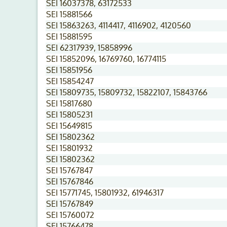
SEI 16037378, 63172533
SEI 15881566
SEI 15863263, 4114417, 4116902, 4120560
SEI 15881595
SEI 62317939, 15858996
SEI 15852096, 16769760, 16774115
SEI 15851956
SEI 15854247
SEI 15809735, 15809732, 15822107, 15843766
SEI 15817680
SEI 15805231
SEI 15649815
SEI 15802362
SEI 15801932
SEI 15802362
SEI 15767847
SEI 15767846
SEI 15771745, 15801932, 61946317
SEI 15767849
SEI 15760072
SEI 15766478