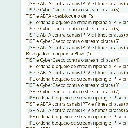
TJSP e ABTA contra canais IPTV e filmes piratas (
TJSP e CyberGaeco contra o stream pirata (6)
TJSP e ABTA - desbloqueio de IPs
TJPE ordena bloqueio de stream-ripping e IPTV pir
TJSP e CyberGaeco contra o stream pirata (5)
TJSP e ABTA contra canais IPTV e filmes piratas (b
TJSP e CyberGaeco contra o stream pirata (5)
TJSP e ABTA contra canais IPTV e filmes piratas (
Revogado o bloqueio a Blaze (1)
TJSP e CyberGaeco contra o stream pirata (4)
TJPE ordena bloqueio de stream-ripping e IPTV pir
TJSP e ABTA contra canais IPTV e filmes piratas (
TJPE ordena bloqueio de stream-ripping e IPTV pir
TJSP e CyberGaeco contra o stream pirata (3)
TJSP e CyberGaeco contra o stream pirata (2)
TJPE ordena bloqueio de stream-ripping e IPTV pir
TJSP e ABTA contra canais IPTV e filmes piratas (
TJSP e ABTA contra canais IPTV e filmes piratas (
TJPE ordena bloqueio de stream-ripping e IPTV pir
TJPE ordena bloqueio de stream-ripping e IPTV pir