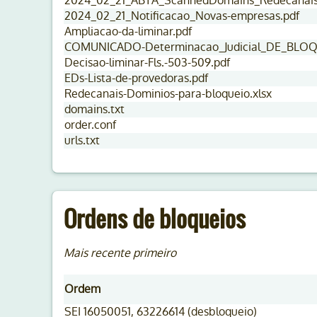
2024_02_21_ABTA_ScannedDomains_Redecanais.
2024_02_21_Notificacao_Novas-empresas.pdf
Ampliacao-da-liminar.pdf
COMUNICADO-Determinacao_Judicial_DE_BLOQU
Decisao-liminar-Fls.-503-509.pdf
EDs-Lista-de-provedoras.pdf
Redecanais-Dominios-para-bloqueio.xlsx
domains.txt
order.conf
urls.txt
Ordens de bloqueios
Mais recente primeiro
Ordem
SEI 16050051, 63226614 (desbloqueio)