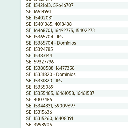
SEI 15421613, 59646707
SEI 16514961
SEI 15402031
SEI 15401365, 4018438
SEI 16468701, 16492775, 15402273
SEI 15365704 - IPs
SEI 15365704 - Domínios
SEI 15394785
SEI 15383144
SEI 59327796
SEI 15380588, 16477358
SEI 15331820 - Dominios
SEI 15331820 - IPs
SEI 15355069
SEI 15355485, 16461058, 16461587
SEI 4007486
SEI 15344831, 59009697
SEI 15315636
SEI 15315260, 16408391
SEI 3998906