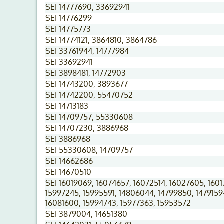
SEI 14777690, 33692941
SEI 14776299
SEI 14775773
SEI 14774121, 3864810, 3864786
SEI 33761944, 14777984
SEI 33692941
SEI 3898481, 14772903
SEI 14743200, 3893677
SEI 14742200, 55470752
SEI 14713183
SEI 14709757, 55330608
SEI 14707230, 3886968
SEI 3886968
SEI 55330608, 14709757
SEI 14662686
SEI 14670510
SEI 16019069, 16074657, 16072514, 16027605, 1601
15997245, 15995591, 14806044, 14799850, 1479159
16081600, 15994743, 15977363, 15953572
SEI 3879004, 14651380