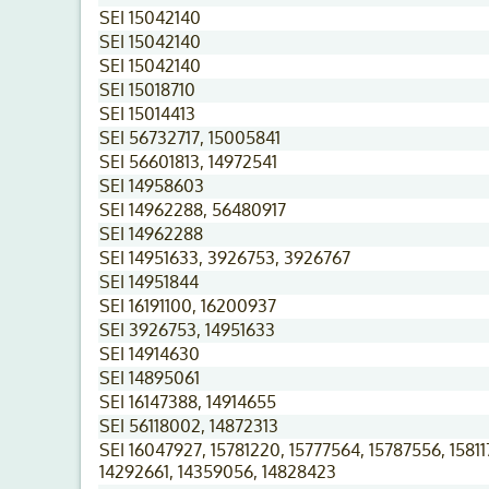
SEI 15042140
SEI 15042140
SEI 15042140
SEI 15018710
SEI 15014413
SEI 56732717, 15005841
SEI 56601813, 14972541
SEI 14958603
SEI 14962288, 56480917
SEI 14962288
SEI 14951633, 3926753, 3926767
SEI 14951844
SEI 16191100, 16200937
SEI 3926753, 14951633
SEI 14914630
SEI 14895061
SEI 16147388, 14914655
SEI 56118002, 14872313
SEI 16047927, 15781220, 15777564, 15787556, 15811
14292661, 14359056, 14828423