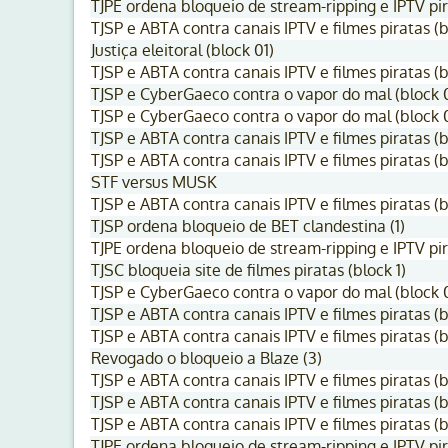
TJPE ordena bloqueio de stream-ripping e IPTV pir
TJSP e ABTA contra canais IPTV e filmes piratas (b
Justiça eleitoral (block 01)
TJSP e ABTA contra canais IPTV e filmes piratas (b
TJSP e CyberGaeco contra o vapor do mal (block 
TJSP e CyberGaeco contra o vapor do mal (block 
TJSP e ABTA contra canais IPTV e filmes piratas (b
TJSP e ABTA contra canais IPTV e filmes piratas (b
STF versus MUSK
TJSP e ABTA contra canais IPTV e filmes piratas (
TJSP ordena bloqueio de BET clandestina (1)
TJPE ordena bloqueio de stream-ripping e IPTV pir
TJSC bloqueia site de filmes piratas (block 1)
TJSP e CyberGaeco contra o vapor do mal (block 
TJSP e ABTA contra canais IPTV e filmes piratas (
TJSP e ABTA contra canais IPTV e filmes piratas (b
Revogado o bloqueio a Blaze (3)
TJSP e ABTA contra canais IPTV e filmes piratas (b
TJSP e ABTA contra canais IPTV e filmes piratas (b
TJSP e ABTA contra canais IPTV e filmes piratas (b
TJPE ordena bloqueio de stream-ripping e IPTV pir