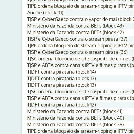
TJPE ordena bloqueio de stream-ripping e IPTV pir
Ancine (block 01)
TJSP e CyberGaeco contra o vapor do mal (block 
Ministerio da Fazenda contra BETs (block 43)
Ministerio da Fazenda contra BETs (block 42)
TJSP e CyberGaeco contra o stream pirata (37)
TJPE ordena bloqueio de stream-ripping e IPTV pir
TJSP e CyberGaeco contra o stream pirata (36)
TJSC ordena bloqueio de site suspeito de crimes (
TJSP e ABTA contra canais IPTV e filmes piratas (b
TJDFT contra pirataria (block 14)
TJDFT contra pirataria (block 13)
TJDFT contra pirataria (block 13)
TJSC ordena bloqueio de site suspeito de crimes (
TJSP e ABTA contra canais IPTV e filmes piratas (b
TJDFT contra pirataria (block 12)
Ministerio da Fazenda contra BETs (block 41)
Ministerio da Fazenda contra BETs (block 40)
Ministerio da Fazenda contra BETs (block 39)
TJPE ordena bloqueio de stream-ripping e IPTV pir