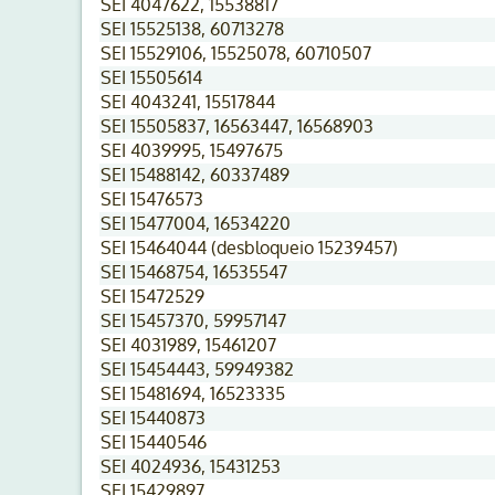
SEI 4047622, 15538817
SEI 15525138, 60713278
SEI 15529106, 15525078, 60710507
SEI 15505614
SEI 4043241, 15517844
SEI 15505837, 16563447, 16568903
SEI 4039995, 15497675
SEI 15488142, 60337489
SEI 15476573
SEI 15477004, 16534220
SEI 15464044 (desbloqueio 15239457)
SEI 15468754, 16535547
SEI 15472529
SEI 15457370, 59957147
SEI 4031989, 15461207
SEI 15454443, 59949382
SEI 15481694, 16523335
SEI 15440873
SEI 15440546
SEI 4024936, 15431253
SEI 15429897