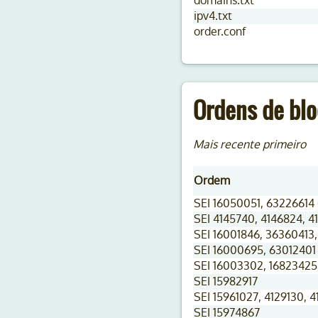
domains.txt
ipv4.txt
order.conf
Ordens de blo
Mais recente primeiro
Ordem
SEI 16050051, 63226614 
SEI 4145740, 4146824, 4
SEI 16001846, 36360413
SEI 16000695, 63012401
SEI 16003302, 16823425
SEI 15982917
SEI 15961027, 4129130, 
SEI 15974867