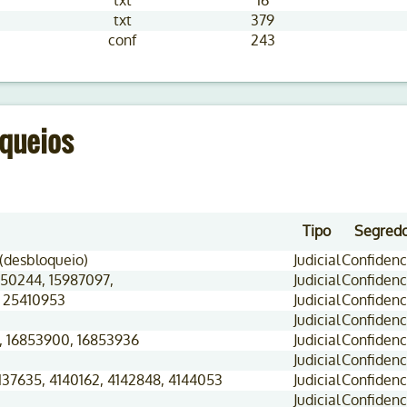
txt
16
txt
379
conf
243
queios
Tipo
Segred
(desbloqueio)
Judicial
Confidenc
150244, 15987097,
Judicial
Confidenc
, 25410953
Judicial
Confidenc
Judicial
Confidenc
, 16853900, 16853936
Judicial
Confidenc
Judicial
Confidenc
4137635, 4140162, 4142848, 4144053
Judicial
Confidenc
Judicial
Confidenc