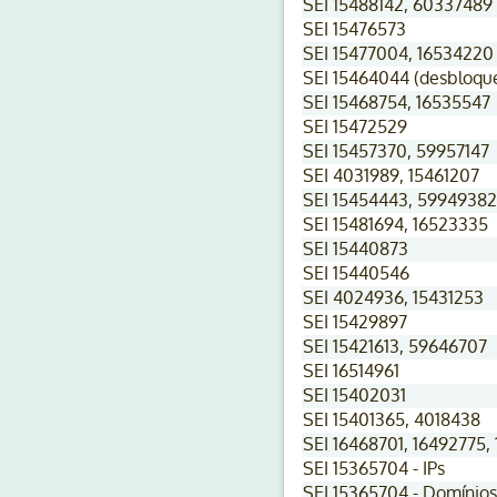
SEI 15488142, 60337489
SEI 15476573
SEI 15477004, 16534220
SEI 15464044 (desbloqu
SEI 15468754, 16535547
SEI 15472529
SEI 15457370, 59957147
SEI 4031989, 15461207
SEI 15454443, 59949382
SEI 15481694, 16523335
SEI 15440873
SEI 15440546
SEI 4024936, 15431253
SEI 15429897
SEI 15421613, 59646707
SEI 16514961
SEI 15402031
SEI 15401365, 4018438
SEI 16468701, 16492775,
SEI 15365704 - IPs
SEI 15365704 - Domínios