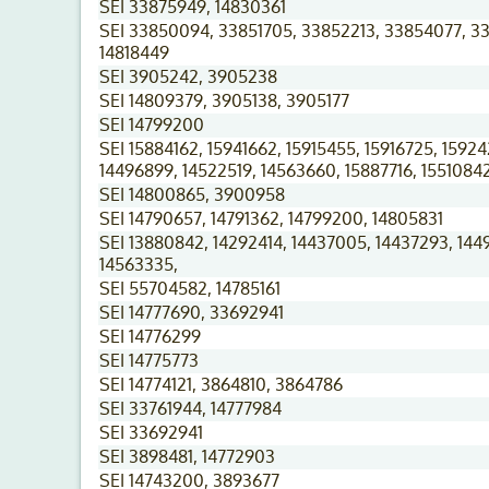
SEI 33875949, 14830361
SEI 33850094, 33851705, 33852213, 33854077, 3
14818449
SEI 3905242, 3905238
SEI 14809379, 3905138, 3905177
SEI 14799200
SEI 15884162, 15941662, 15915455, 15916725, 15924
14496899, 14522519, 14563660, 15887716, 1551084
SEI 14800865, 3900958
SEI 14790657, 14791362, 14799200, 14805831
SEI 13880842, 14292414, 14437005, 14437293, 144
14563335,
SEI 55704582, 14785161
SEI 14777690, 33692941
SEI 14776299
SEI 14775773
SEI 14774121, 3864810, 3864786
SEI 33761944, 14777984
SEI 33692941
SEI 3898481, 14772903
SEI 14743200, 3893677