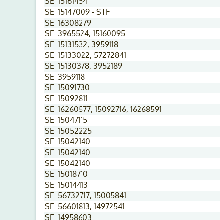
SEI 15161454
SEI 15147009 - STF
SEI 16308279
SEI 3965524, 15160095
SEI 15131532, 3959118
SEI 15133022, 57272841
SEI 15130378, 3952189
SEI 3959118
SEI 15091730
SEI 15092811
SEI 16260577, 15092716, 16268591
SEI 15047115
SEI 15052225
SEI 15042140
SEI 15042140
SEI 15042140
SEI 15018710
SEI 15014413
SEI 56732717, 15005841
SEI 56601813, 14972541
SEI 14958603