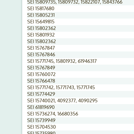
SEI 15809735, 15809732, 15822107, 15843766
SEI 15817680
SEI 15805231
SEI 15649815
SEI 15802362
SEI 15801932
SEI 15802362
SEI 15767847
SEI 15767846
SEI 15771745, 15801932, 61946317
SEI 15767849
SEI 15760072
SEI 15766478
SEI 15771742, 15771743, 15771745
SEI 15774429
SEI 15740021, 4092377, 4090295
SEI 61819690
SEI 15736274, 16680356
SEI 15739949
SEI 15704530
SEI 15735980