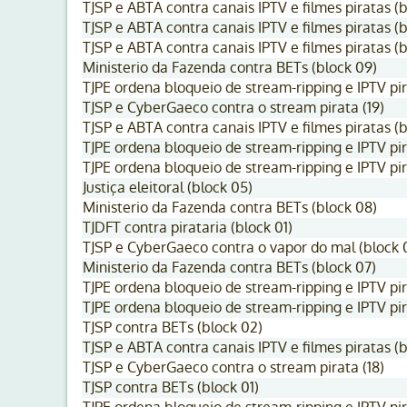
TJSP e ABTA contra canais IPTV e filmes piratas (b
TJSP e ABTA contra canais IPTV e filmes piratas (b
TJSP e ABTA contra canais IPTV e filmes piratas (b
Ministerio da Fazenda contra BETs (block 09)
TJPE ordena bloqueio de stream-ripping e IPTV pir
TJSP e CyberGaeco contra o stream pirata (19)
TJSP e ABTA contra canais IPTV e filmes piratas (b
TJPE ordena bloqueio de stream-ripping e IPTV pir
TJPE ordena bloqueio de stream-ripping e IPTV pir
Justiça eleitoral (block 05)
Ministerio da Fazenda contra BETs (block 08)
TJDFT contra pirataria (block 01)
TJSP e CyberGaeco contra o vapor do mal (block 
Ministerio da Fazenda contra BETs (block 07)
TJPE ordena bloqueio de stream-ripping e IPTV pir
TJPE ordena bloqueio de stream-ripping e IPTV pir
TJSP contra BETs (block 02)
TJSP e ABTA contra canais IPTV e filmes piratas (b
TJSP e CyberGaeco contra o stream pirata (18)
TJSP contra BETs (block 01)