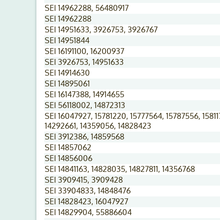
SEI 14962288, 56480917
SEI 14962288
SEI 14951633, 3926753, 3926767
SEI 14951844
SEI 16191100, 16200937
SEI 3926753, 14951633
SEI 14914630
SEI 14895061
SEI 16147388, 14914655
SEI 56118002, 14872313
SEI 16047927, 15781220, 15777564, 15787556, 15811
14292661, 14359056, 14828423
SEI 3912386, 14859568
SEI 14857062
SEI 14856006
SEI 14841163, 14828035, 14827811, 14356768
SEI 3909415, 3909428
SEI 33904833, 14848476
SEI 14828423, 16047927
SEI 14829904, 55886604