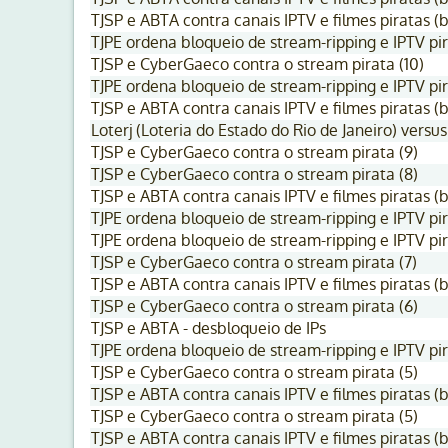
TJSP e ABTA contra canais IPTV e filmes piratas (bl
TJPE ordena bloqueio de stream-ripping e IPTV pira
TJSP e CyberGaeco contra o stream pirata (10)
TJPE ordena bloqueio de stream-ripping e IPTV pir
TJSP e ABTA contra canais IPTV e filmes piratas (b
Loterj (Loteria do Estado do Rio de Janeiro) versu
TJSP e CyberGaeco contra o stream pirata (9)
TJSP e CyberGaeco contra o stream pirata (8)
TJSP e ABTA contra canais IPTV e filmes piratas (
TJPE ordena bloqueio de stream-ripping e IPTV pir
TJPE ordena bloqueio de stream-ripping e IPTV pir
TJSP e CyberGaeco contra o stream pirata (7)
TJSP e ABTA contra canais IPTV e filmes piratas (
TJSP e CyberGaeco contra o stream pirata (6)
TJSP e ABTA - desbloqueio de IPs
TJPE ordena bloqueio de stream-ripping e IPTV pir
TJSP e CyberGaeco contra o stream pirata (5)
TJSP e ABTA contra canais IPTV e filmes piratas (b
TJSP e CyberGaeco contra o stream pirata (5)
TJSP e ABTA contra canais IPTV e filmes piratas (