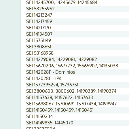
SEI 14245700, 14245679, 14245684
SEI 53255962
SEI 14213247
SEI 14217459
SEI 14217170
SEI 14134507
SEI 15751149
SEI 3808651
SEI 53168958
SEI 14229084, 14229081, 14229082
SEI 15670206, 15677232, 15665907, 14135038
SEI 14202811 - Dominios
SEI 14202811 - IPs
SEI 15723952v4, 15736751
SEI 3800600, 3800602, 14190389, 14190374
SEI 14157638, 14157622, 14157633
SEI 15698067, 15700691, 15707434, 14199947
SEI 14150459, 14150459, 14150451
SEI 14150234
SEI 14149835, 14145070