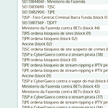
SEI 13844061 - Ministerio da Fazenda
SEI 13831690 - TJSC
SEI 13812900 - TJPE
TJSP - Foro Central Criminal Barra Funda (block 0
SEI 13817369 - TJDFT
Ministerio da Fazenda contra BETs (block 44)
TJRS ordena bloqueio de sites (block 01)
TJPR ordena bloqueio (block 02)
Ancine (block 02)
TJSC ordena bloqueio de site suspeito de crimes (
TJSP e CyberGaeco contra o stream pirata (38)
TJPR ordena bloqueio (block 01)
TJPE ordena bloqueio de stream-ripping e IPTV pir
TJPE ordena bloqueio de stream-ripping e IPTV pir
Ancine (block 01)
TJSP e CyberGaeco contra o vapor do mal (block 
Ministerio da Fazenda contra BETs (block 43)
Ministerio da Fazenda contra BETs (block 42)
TJSP e CyberGaeco contra o stream pirata (37)
TJPE ordena bloqueio de stream-ripping e IPTV pir
TJSP e CyberGaeco contra o stream pirata (36)