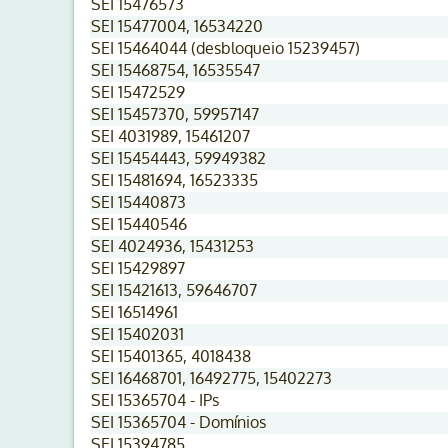
SEI 15476573
SEI 15477004, 16534220
SEI 15464044 (desbloqueio 15239457)
SEI 15468754, 16535547
SEI 15472529
SEI 15457370, 59957147
SEI 4031989, 15461207
SEI 15454443, 59949382
SEI 15481694, 16523335
SEI 15440873
SEI 15440546
SEI 4024936, 15431253
SEI 15429897
SEI 15421613, 59646707
SEI 16514961
SEI 15402031
SEI 15401365, 4018438
SEI 16468701, 16492775, 15402273
SEI 15365704 - IPs
SEI 15365704 - Domínios
SEI 15394785