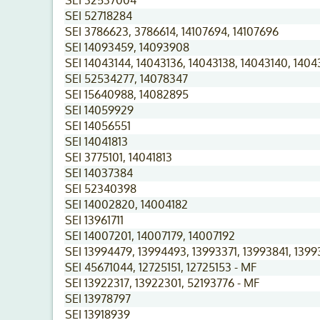
SEI 32537004
SEI 52718284
SEI 3786623, 3786614, 14107694, 14107696
SEI 14093459, 14093908
SEI 14043144, 14043136, 14043138, 14043140, 1404
SEI 52534277, 14078347
SEI 15640988, 14082895
SEI 14059929
SEI 14056551
SEI 14041813
SEI 3775101, 14041813
SEI 14037384
SEI 52340398
SEI 14002820, 14004182
SEI 13961711
SEI 14007201, 14007179, 14007192
SEI 13994479, 13994493, 13993371, 13993841, 139
SEI 45671044, 12725151, 12725153 - MF
SEI 13922317, 13922301, 52193776 - MF
SEI 13978797
SEI 13918939