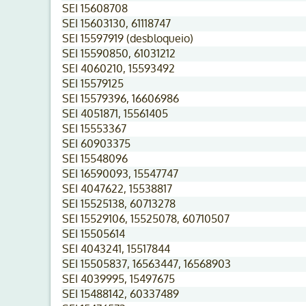
SEI 15608708
SEI 15603130, 61118747
SEI 15597919 (desbloqueio)
SEI 15590850, 61031212
SEI 4060210, 15593492
SEI 15579125
SEI 15579396, 16606986
SEI 4051871, 15561405
SEI 15553367
SEI 60903375
SEI 15548096
SEI 16590093, 15547747
SEI 4047622, 15538817
SEI 15525138, 60713278
SEI 15529106, 15525078, 60710507
SEI 15505614
SEI 4043241, 15517844
SEI 15505837, 16563447, 16568903
SEI 4039995, 15497675
SEI 15488142, 60337489