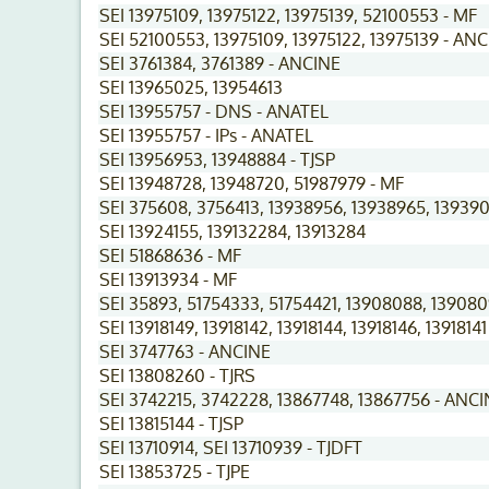
SEI 13975109, 13975122, 13975139, 52100553 - MF
SEI 52100553, 13975109, 13975122, 13975139 - AN
SEI 3761384, 3761389 - ANCINE
SEI 13965025, 13954613
SEI 13955757 - DNS - ANATEL
SEI 13955757 - IPs - ANATEL
SEI 13956953, 13948884 - TJSP
SEI 13948728, 13948720, 51987979 - MF
SEI 375608, 3756413, 13938956, 13938965, 13939
SEI 13924155, 139132284, 13913284
SEI 51868636 - MF
SEI 13913934 - MF
SEI 35893, 51754333, 51754421, 13908088, 139080
SEI 13918149, 13918142, 13918144, 13918146, 13918141
SEI 3747763 - ANCINE
SEI 13808260 - TJRS
SEI 3742215, 3742228, 13867748, 13867756 - ANC
SEI 13815144 - TJSP
SEI 13710914, SEI 13710939 - TJDFT
SEI 13853725 - TJPE