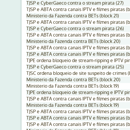
TJSP e CyberGaeco contra o stream pirata (27)
TJSP e ABTA contra canais IPTV e filmes piratas (b
Ministerio da Fazenda contra BETs (block 21)
TJSP e ABTA contra canais IPTV e filmes piratas (b
TJSP e CyberGaeco contra o stream pirata (26)
TJSP e ABTA contra canais IPTV e filmes piratas (b
Ministerio da Fazenda contra BETs (block 20)
TJSP e ABTA contra canais IPTV e filmes piratas (
TJSP e ABTA contra canais IPTV e filmes piratas (b
TJPE ordena bloqueio de stream-ripping e IPTV pir
TJSP e CyberGaeco contra o stream pirata (25)
TJSC ordena bloqueio de site suspeito de crimes (
Ministerio da Fazenda contra BETs (block 20)
Ministerio da Fazenda contra BETs (block 19)
TJPE ordena bloqueio de stream-ripping e IPTV pir
TJSP e ABTA contra canais IPTV e filmes piratas (b
Ministerio da Fazenda contra BETs (block 19)
TJSP e ABTA contra canais IPTV e filmes piratas (b
TJSP e ABTA contra canais IPTV e filmes piratas (b
TJSP e ABTA contra canais IPTV e filmes piratas (b