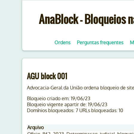
AnaBlock - Bloqueios na
Ordens
Perguntas frequentes
M
AGU block 001
Advocacia-Geral da União ordena bloqueio de site
Bloqueio criado em: 19/06/23
Bloqueio vigente apartir de: 19/06/23
Domínios bloqueados: 7 URLs bloqueadas: 10
Arquivo