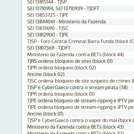
SEI 13815144 - TJSP
SEI 13710914, SEI 13710939 - TJDFT
SEI 13853725 - TJPE
SEI 13844061 - Ministerio da Fazenda
SEI 13831690 - TJSC
SEI 13812900 - TJPE
TJSP - Foro Central Criminal Barra Funda (block 0
SEI 13817369 - TJDFT
Ministerio da Fazenda contra BETs (block 44)
TJRS ordena bloqueio de sites (block 01)
TJPR ordena bloqueio (block 02)
Ancine (block 02)
TJSC ordena bloqueio de site suspeito de crimes (
TJSP e CyberGaeco contra o stream pirata (38)
TJPR ordena bloqueio (block 01)
TJPE ordena bloqueio de stream-ripping e IPTV pir
TJPE ordena bloqueio de stream-ripping e IPTV pir
Ancine (block 01)
TJSP e CyberGaeco contra o vapor do mal (block 
Ministerio da Fazenda contra BETs (block 43)
Ministerio da Fazenda contra BETs (block 42)