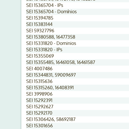
SEI 15365704 - IPs
SEI 15365704 - Domínios
SEI 15394785
SEI 15383144
SEI 59327796
SEI 15380588, 16477358
SEI 15331820 - Dominios
SEI 15331820 - IPs
SEI 15355069
SEI 15355485, 16461058, 16461587
SEI 4007486
SEI 15344831, 59009697
SEI 15315636
SEI 15315260, 16408391
SEI 3998906
SEI 15292391
SEI 15292627
SEI 15292170
SEI 15306426, 58692187
SEI 15301656