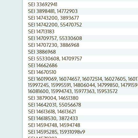
SEI 33692941
SEI 3898481, 14772903
SEI 14743200, 3893677
SEI 14742200, 55470752
SEI 14713183
SEI 14709757, 55330608
SEI 14707230, 3886968
SEI 3886968
SEI 55330608, 14709757
SEI 14662686
SEI 14670510
SEI 16019069, 16074657, 16072514, 16027605, 1601
15997245, 15995591, 14806044, 14799850, 1479159
16081600, 15994743, 15977363, 15953572
SEI 3879004, 14651380
SEI 14642031, 55056678
SEI 14613618, 14613621
SEI 14618530, 3872433
SEI 14594748, 14594748
SEI 14595285, 15931098v9