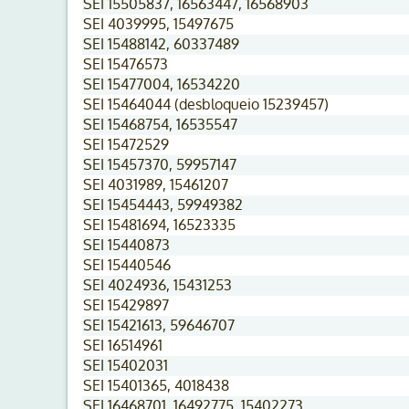
SEI 15505837, 16563447, 16568903
SEI 4039995, 15497675
SEI 15488142, 60337489
SEI 15476573
SEI 15477004, 16534220
SEI 15464044 (desbloqueio 15239457)
SEI 15468754, 16535547
SEI 15472529
SEI 15457370, 59957147
SEI 4031989, 15461207
SEI 15454443, 59949382
SEI 15481694, 16523335
SEI 15440873
SEI 15440546
SEI 4024936, 15431253
SEI 15429897
SEI 15421613, 59646707
SEI 16514961
SEI 15402031
SEI 15401365, 4018438
SEI 16468701, 16492775, 15402273