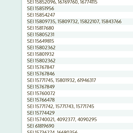
SEI 15852096, 16769760, 16774115
SEI 15851956
SEI 15854247
SEI 15809735, 15809732, 15822107, 15843766
SEI 15817680
SEI 15805231
SEI 15649815
SEI 15802362
SEI 15801932
SEI 15802362
SEI 15767847
SEI 15767846
SEI 15771745, 15801932, 61946317
SEI 15767849
SEI 15760072
SEI 15766478
SEI 15771742, 15771743, 15771745
SEI 15774429
SEI 15740021, 4092377, 4090295
SEI 61819690
SEI 15736274, 16680356