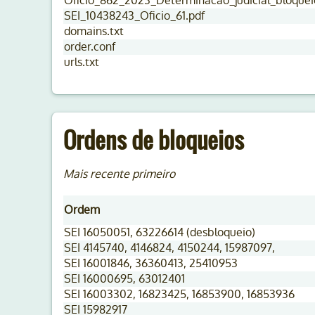
Oficio_862_2023_Determinacao_judicial_bloquei
SEI_10438243_Oficio_61.pdf
domains.txt
order.conf
urls.txt
Ordens de bloqueios
Mais recente primeiro
Ordem
SEI 16050051, 63226614 (desbloqueio)
SEI 4145740, 4146824, 4150244, 15987097,
SEI 16001846, 36360413, 25410953
SEI 16000695, 63012401
SEI 16003302, 16823425, 16853900, 16853936
SEI 15982917