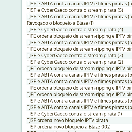
TJSP e ABTA contra canais IPTV e filmes piratas (b
TJSP e CyberGaeco contra o stream pirata (5)
TJSP e ABTA contra canais IPTV e filmes piratas (
Revogado o bloqueio a Blaze (1)
TJSP e CyberGaeco contra o stream pirata (4)
TJPE ordena bloqueio de stream-ripping e IPTV pir
TJSP e ABTA contra canais IPTV e filmes piratas (
TJPE ordena bloqueio de stream-ripping e IPTV pir
TJSP e CyberGaeco contra o stream pirata (3)
TJSP e CyberGaeco contra o stream pirata (2)
TJPE ordena bloqueio de stream-ripping e IPTV pir
TJSP e ABTA contra canais IPTV e filmes piratas (
TJSP e ABTA contra canais IPTV e filmes piratas (
TJPE ordena bloqueio de stream-ripping e IPTV pir
TJPE ordena bloqueio de stream-ripping e IPTV pir
TJSP e ABTA contra canais IPTV e filmes piratas (
TJSP e ABTA contra canais IPTV e filmes piratas (b
TJSP e CyberGaeco contra o stream pirata (1)
TJSP ordena novo bloqueio IPTV pirata
TJSP ordena novo bloqueio a Blaze 002