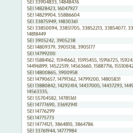
SEI 33904833, 14848476
SEI 14828423, 16047927
SEI 14829904, 55886604
SEI 33875949, 14830361
SEI 33850094, 33851705, 33852213, 33854077, 3
14818449
SEI 3905242, 3905238
SEI 14809379, 3905138, 3905177
SEI 14799200
SEI 15884162, 15941662, 15915455, 15916725, 15924
14496899, 14522519, 14563660, 15887716, 1551084
SEI 14800865, 3900958
SEI 14790657, 14791362, 14799200, 14805831
SEI 13880842, 14292414, 14437005, 14437293, 144
14563335,
SEI 55704582, 14785161
SEI 14777690, 33692941
SEI 14776299
SEI 14775773
SEI 14774121, 3864810, 3864786
SEI 33761944, 14777984